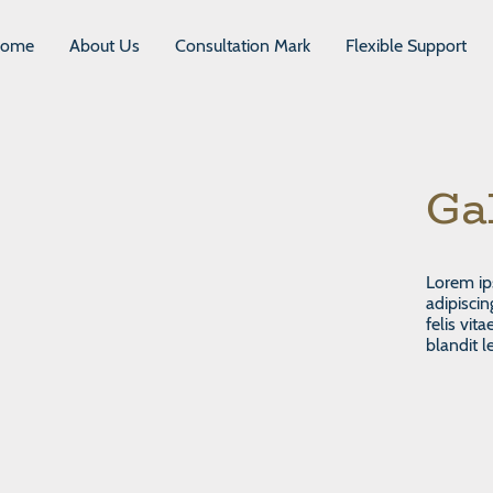
ome
About Us
Consultation Mark
Flexible Support
Ga
Lorem ip
adipisci
felis vit
blandit l